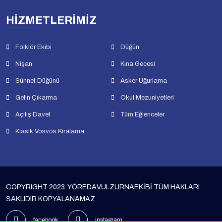
HİZMETLERİMİZ
Folklör Ekibi
Düğün
Nişan
Kına Gecesi
Sünnet Düğünü
Asker Uğurlama
Gelin Çıkarma
Okul Mezuniyetleri
Açılış Davet
Tüm Eğlenceler
Klasik Vosvos Kiralama
COPYRIGHT 2023. YÖREDAVULZURNAEKİBİ TÜM HAKLARI
SAKLIDIR KOPYALANAMAZ
facebook
instagram